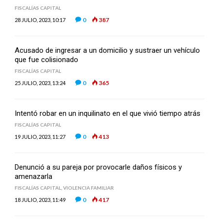
FISCALÍAS CAPITAL
0
387
28 JULIO, 2023, 10:17
Acusado de ingresar a un domicilio y sustraer un vehículo
que fue colisionado
FISCALÍAS CAPITAL
0
365
25 JULIO, 2023, 13:24
Intentó robar en un inquilinato en el que vivió tiempo atrás
FISCALÍAS CAPITAL
0
413
19 JULIO, 2023, 11:27
Denunció a su pareja por provocarle daños físicos y
amenazarla
FISCALÍAS CAPITAL
,
VIOLENCIA FAMILIAR
0
417
18 JULIO, 2023, 11:49