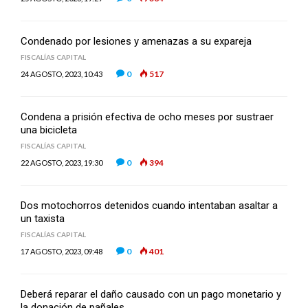
Condenado por lesiones y amenazas a su expareja
FISCALÍAS CAPITAL
0
517
24 AGOSTO, 2023, 10:43
Condena a prisión efectiva de ocho meses por sustraer
una bicicleta
FISCALÍAS CAPITAL
0
394
22 AGOSTO, 2023, 19:30
Dos motochorros detenidos cuando intentaban asaltar a
un taxista
FISCALÍAS CAPITAL
0
401
17 AGOSTO, 2023, 09:48
Deberá reparar el daño causado con un pago monetario y
la donación de pañales