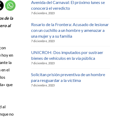
Avenida del Carnaval: El próximo lunes se
conocerá el veredicto
7 diciembre, 2023
os de la
Rosario de la Frontera: Acusado de lesionar
ero al
con un cuchillo a un hombre y amenazar a
una mujer y a su familia
7 diciembre, 2023
 con
UNICROH: Dos imputados por sustraer
e hoy en
bienes de vehículos en la vía pública
ante la
7 diciembre, 2023
 en el
Solicitan prisión preventiva de un hombre
los
para resguardar a la víctima
ida» que
7 diciembre, 2023
d al
unque no