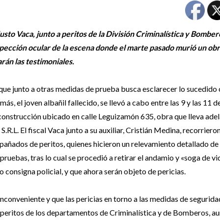
Justo Vaca, junto a peritos de la División Criminalística y Bomber
inspección ocular de la escena donde el marte pasado murió un obr
án las testimoniales.
, que junto a otras medidas de prueba busca esclarecer lo sucedido
, el joven albañil fallecido, se llevó a cabo entre las 9 y las 11 d
n construcción ubicado en calle Leguizamón 635, obra que lleva adel
R.L. El fiscal Vaca junto a su auxiliar, Cristián Medina, recorrieron
pañados de peritos, quienes hicieron un relevamiento detallado de 
ruebas, tras lo cual se procedió a retirar el andamio y «soga de v
o consigna policial, y que ahora serán objeto de pericias.
 inconveniente y que las pericias en torno a las medidas de segurida
 peritos de los departamentos de Criminalística y de Bomberos, a