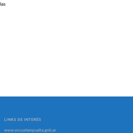
las
LINKS DE INTERÉS
www.escuelampsalta.gob.ar