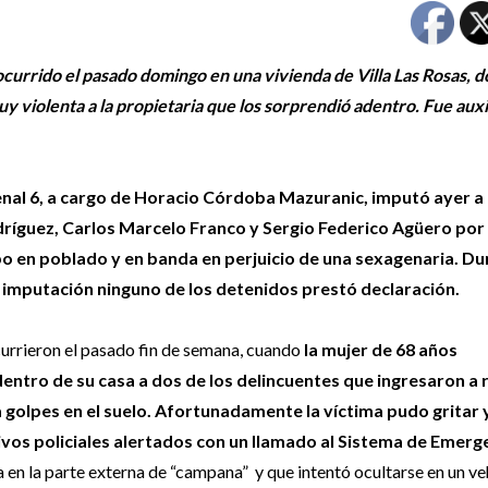
urrido el pasado domingo en una vivienda de Villa Las Rosas, 
y violenta a la propietaria que los sorprendió adentro. Fue auxi
enal 6, a cargo de Horacio Córdoba Mazuranic, imputó ayer a
ríguez, Carlos Marcelo Franco y Sergio Federico Agüero por 
bo en poblado y en banda en perjuicio de una sexagenaria. Du
 imputación ninguno de los detenidos prestó declaración.
urrieron el pasado fin de semana, cuando
la mujer de 68 años
entro de su casa a dos de los delincuentes que ingresaron a 
a golpes en el suelo. Afortunadamente la víctima pudo gritar 
ivos policiales alertados con un llamado al Sistema de Emerg
en la parte externa de “campana” y que intentó ocultarse en un ve