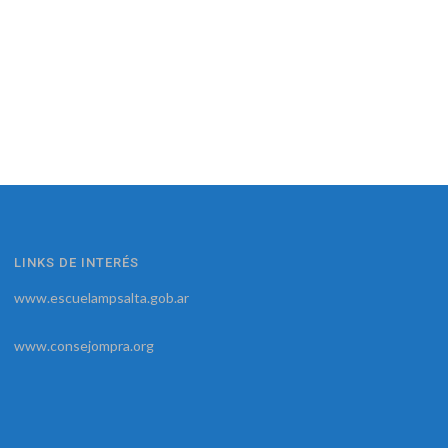
LINKS DE INTERÉS
www.escuelampsalta.gob.ar
www.consejompra.org