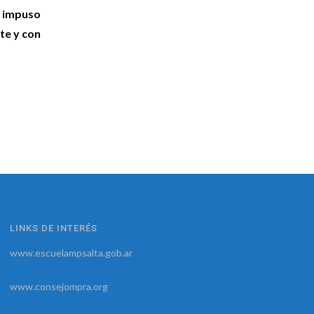
e impuso
te y con
LINKS DE INTERÉS
www.escuelampsalta.gob.ar
www.consejompra.org