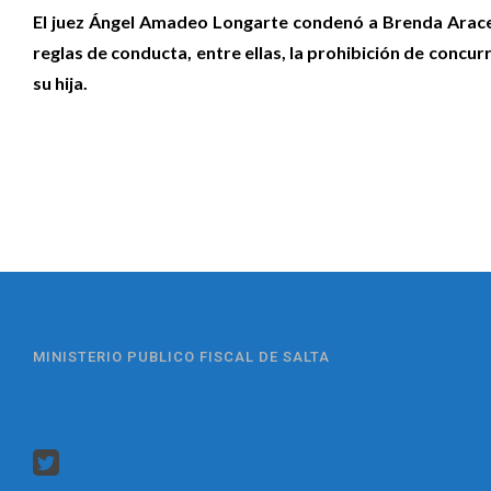
El juez Ángel Amadeo Longarte condenó a Brenda Araceli
reglas de conducta, entre ellas, la prohibición de concur
su hija.
MINISTERIO PUBLICO FISCAL DE SALTA