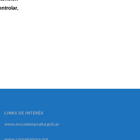
ntrolar,
LINKS DE INTERÉS
www.escuelampsalta.gob.ar
www.consejompra.org