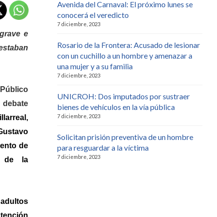
Avenida del Carnaval: El próximo lunes se
conocerá el veredicto
7 diciembre, 2023
 grave e
Rosario de la Frontera: Acusado de lesionar
restaban
con un cuchillo a un hombre y amenazar a
una mujer y a su familia
7 diciembre, 2023
 Público
UNICROH: Dos imputados por sustraer
 debate
bienes de vehículos en la vía pública
7 diciembre, 2023
larreal,
 Gustavo
Solicitan prisión preventiva de un hombre
iento de
para resguardar a la víctima
7 diciembre, 2023
o de la
 adultos
tención