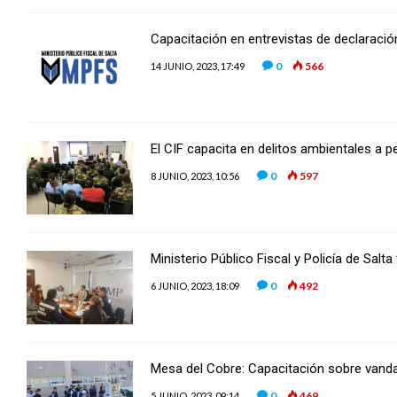
Capacitación en entrevistas de declaració
0
566
14 JUNIO, 2023, 17:49
El CIF capacita en delitos ambientales a p
0
597
8 JUNIO, 2023, 10:56
Ministerio Público Fiscal y Policía de Salt
0
492
6 JUNIO, 2023, 18:09
Mesa del Cobre: Capacitación sobre vand
0
469
5 JUNIO, 2023, 09:14