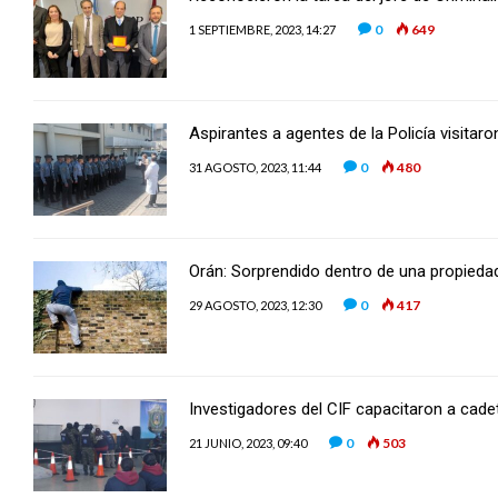
0
649
1 SEPTIEMBRE, 2023, 14:27
Aspirantes a agentes de la Policía visitar
0
480
31 AGOSTO, 2023, 11:44
Orán: Sorprendido dentro de una propieda
0
417
29 AGOSTO, 2023, 12:30
Investigadores del CIF capacitaron a cadet
0
503
21 JUNIO, 2023, 09:40