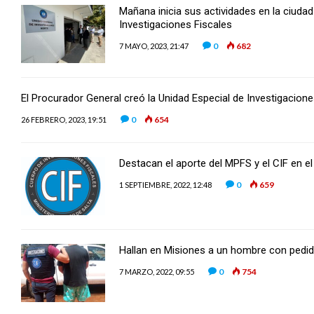
Mañana inicia sus actividades en la ciuda
Investigaciones Fiscales
0
682
7 MAYO, 2023, 21:47
El Procurador General creó la Unidad Especial de Investigaciones 
0
654
26 FEBRERO, 2023, 19:51
Destacan el aporte del MPFS y el CIF en e
0
659
1 SEPTIEMBRE, 2022, 12:48
Hallan en Misiones a un hombre con pedid
0
754
7 MARZO, 2022, 09:55