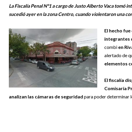
La Fiscalía Penal N°1 a cargo de Justo Alberto Vaca tomó int
sucedió ayer en la zona Centro, cuando violentaron una co
El hecho fue
integrantes 
combi
en Riv
alertado de q
elementos co
El fiscalía d
Comisaría P
analizan las cámaras de seguridad
para poder determinar lo