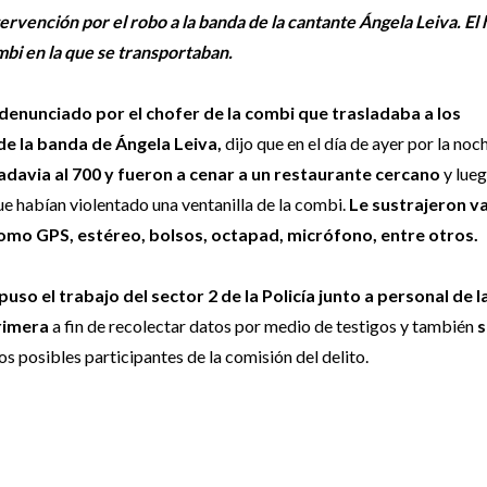
ervención por el robo a la banda de la cantante Ángela Leiva. El
mbi en la que se transportaban.
 denunciado por el chofer de la combi que trasladaba a los
de la banda de Ángela Leiva,
dijo que en el día de ayer por la noc
adavia al 700 y fueron a cenar a un restaurante cercano
y lueg
ue habían violentado una ventanilla de la combi.
Le sustrajeron
va
mo GPS, estéreo, bolsos, octapad, micrófono, entre otros.
ispuso el trabajo del sector 2 de la Policía junto a personal de l
rimera
a fin de recolectar datos por medio de testigos y también
s
s posibles participantes de la comisión del delito.