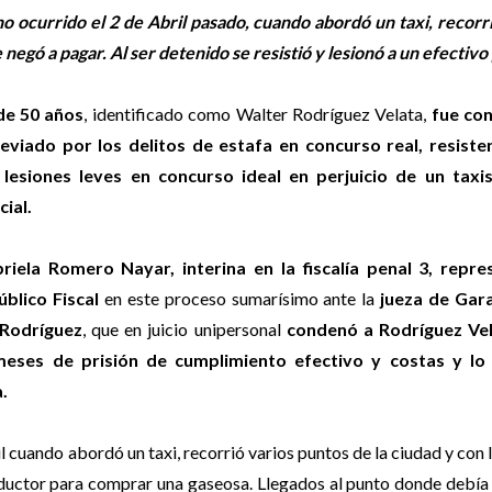
ocurrido el 2 de Abril pasado, cuando abordó un taxi, recorri
 negó a pagar. Al ser detenido se resistió y lesionó a un efectivo p
e 50 años
, identificado como Walter Rodríguez Velata,
fue co
reviado por los delitos de estafa en concurso real, resisten
 lesiones leves en concurso ideal en perjuicio de un taxi
cial.
riela Romero Nayar, interina en la fiscalía penal 3, repre
úblico Fiscal
en este proceso sumarísimo ante la
jueza de Gara
 Rodríguez
, que en juicio unipersonal
condenó a Rodríguez Vel
eses de prisión de cumplimiento efectivo y costas y lo
.
l cuando abordó un taxi, recorrió varios puntos de la ciudad y con 
onductor para comprar una gaseosa. Llegados al punto donde debí