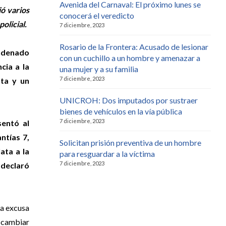
Avenida del Carnaval: El próximo lunes se
ó varios
conocerá el veredicto
olicial.
7 diciembre, 2023
Rosario de la Frontera: Acusado de lesionar
ndenado
con un cuchillo a un hombre y amenazar a
cia a la
una mujer y a su familia
7 diciembre, 2023
sta y un
UNICROH: Dos imputados por sustraer
bienes de vehículos en la vía pública
7 diciembre, 2023
sentó al
ntías 7,
Solicitan prisión preventiva de un hombre
ata a la
para resguardar a la víctima
7 diciembre, 2023
 declaró
la excusa
a cambiar