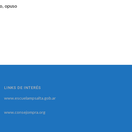
do, opuso
LINKS DE INTERÉS
www.escuelampsalta.gob.ar
www.consejompra.org