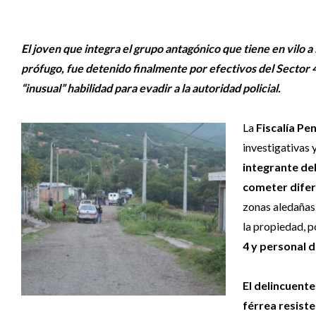
El joven que integra el grupo antagónico que tiene en vilo 
prófugo, fue detenido finalmente por efectivos del Sector 
“inusual” habilidad para evadir a la autoridad policial.
La
Fiscalía Pe
investigativas 
integrante de
cometer difere
zonas aledañas
la propiedad, p
4 y personal d
El delincuent
férrea resiste