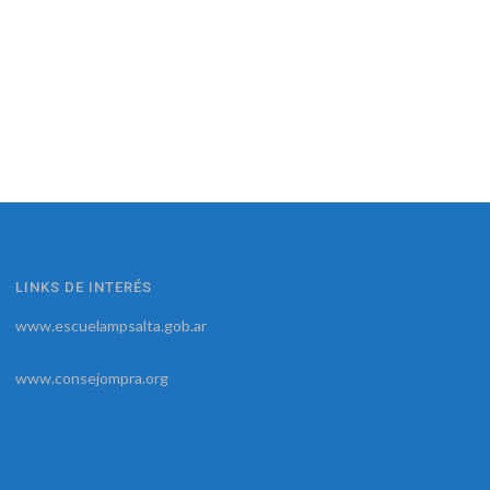
LINKS DE INTERÉS
www.escuelampsalta.gob.ar
www.consejompra.org