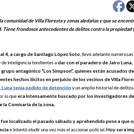
a la comunidad de Villa Floresta y zonas aledañas y que se encont
4. Tiene frondosos antecedentes de delitos contra la propiedad 
nal 4, a cargo de Santiago López Soto
, llevó adelante numerosas
y de inteligencia tendientes a
dar con el paradero de Jairo Luna,
l grupo antagónico “Los Simpson”, quienes están acusados de
ntes hechos ilícitos en perjuicio de los vecinos de Villa Flore
.
Luna tenía pedido de detención
y un amplio historial de delito
or lo que
era intensamente buscado por los investigadores de
e la Comisaría de la zona.
e fue localizado el pasado sábado y aprehendido pese a que 
ncia
e intentó eludir una vez más el accionar policial.
Hoy será im