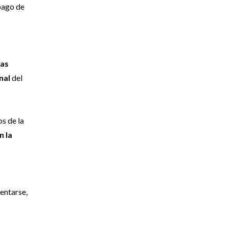
 pago de
ías
nal
del
os de la
n la
sentarse,