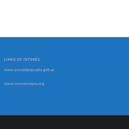
LINKS DE INTERÉS
www.escuelampsalta.gob.ar
www.consejompra.org