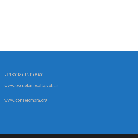
LINKS DE INTERÉS
www.escuelampsalta.gob.ar
www.consejompra.org