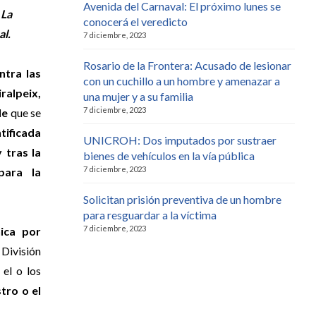
Avenida del Carnaval: El próximo lunes se
 La
conocerá el veredicto
al.
7 diciembre, 2023
Rosario de la Frontera: Acusado de lesionar
ntra las
con un cuchillo a un hombre y amenazar a
alpeix,
una mujer y a su familia
7 diciembre, 2023
le
que se
tificada
UNICROH: Dos imputados por sustraer
 tras la
bienes de vehículos en la vía pública
7 diciembre, 2023
para la
Solicitan prisión preventiva de un hombre
para resguardar a la víctima
7 diciembre, 2023
ica por
a División
 el o los
tro o el