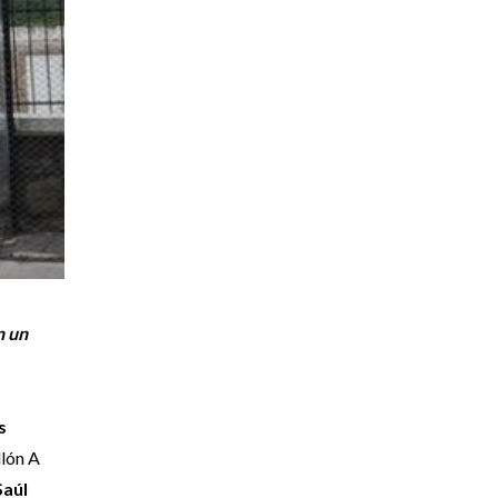
n un
s
llón A
Saúl