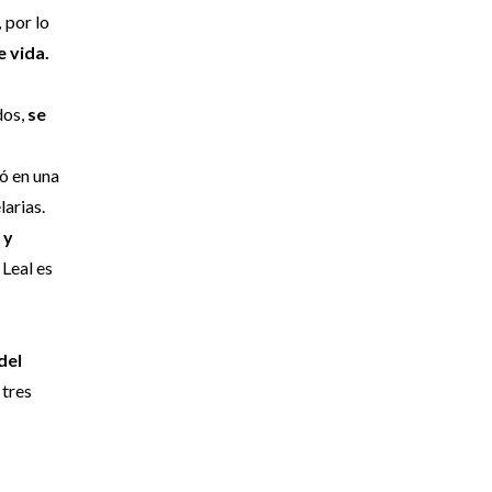
,
por lo
e vida.
dos,
se
,
ió en una
larias.
 y
 Leal es
del
 tres