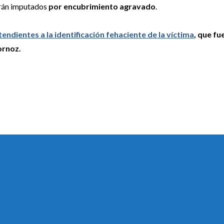
erán imputados
por encubrimiento agravado
.
tendientes a la identificación fehaciente de la víctima
, que fu
ornoz.