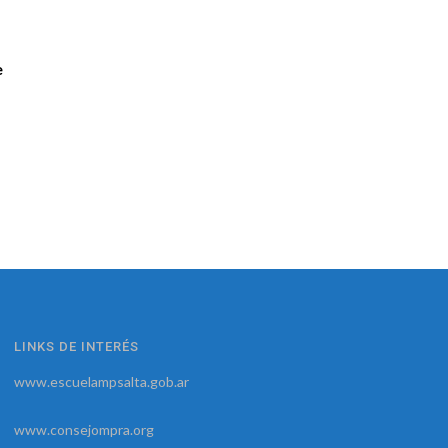
e
LINKS DE INTERÉS
www.escuelampsalta.gob.ar
www.consejompra.org