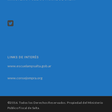
LINKS DE INTERÉS
www.escuelampsalta.gob.ar
www.consejompra.org
©2016. Todos los Derechos Reservados. Propiedad del Ministerio
Público Fiscal de Salta.