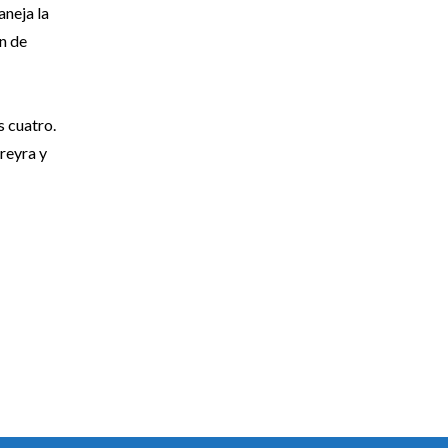
aneja la
n de
s cuatro.
ereyra y