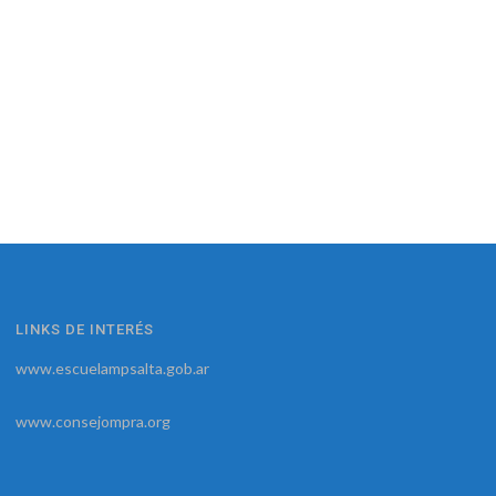
LINKS DE INTERÉS
www.escuelampsalta.gob.ar
www.consejompra.org