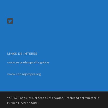
LINKS DE INTERÉS
www.escuelampsalta.gob.ar
www.consejompra.org
©2016. Todos los Derechos Reservados. Propiedad del Ministerio
Público Fiscal de Salta.