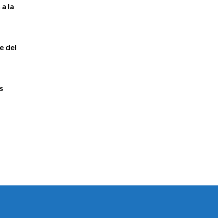
 a la
e del
s