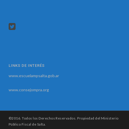
LINKS DE INTERÉS
www.escuelampsalta.gob.ar
www.consejompra.org
©2016. Todos los Derechos Reservados. Propiedad del Ministerio
Público Fiscal de Salta.