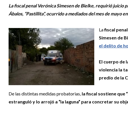
La fiscal penal Verónica Simesen de Bielke, requirió juicio
Ábalos, “Pastillita”, ocurrido a mediados del mes de mayo e
La
fiscal pena
Simesen de Bi
el delito de h
El cuerpo de l
violencia la t
predio de la 
De las distintas medidas probatorias,
la fiscal sostiene que 
estranguló y lo arrojó a “la laguna” para concretar su obje