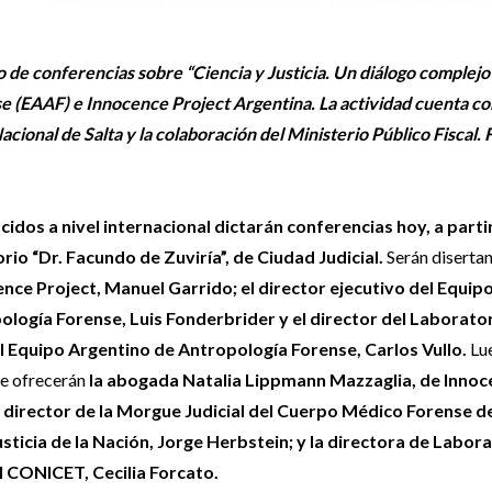
lo de conferencias sobre “Ciencia y Justicia. Un diálogo complejo
e (EAAF) e Innocence Project Argentina. La actividad cuenta co
cional de Salta y la colaboración del Ministerio Público Fiscal. 
idos a nivel internacional dictarán conferencias hoy, a partir
orio “Dr. Facundo de Zuviría”, de Ciudad Judicial.
Serán diserta
nce Project, Manuel Garrido; el director ejecutivo del Equip
logía Forense, Luis Fonderbrider y el director del Laborato
 Equipo Argentino de Antropología Forense, Carlos Vullo.
Lu
ue ofrecerán
la abogada Natalia Lippmann Mazzaglia, de Innoc
l director de la Morgue Judicial del Cuerpo Médico Forense de
ticia de la Nación, Jorge Herbstein; y la directora de Labor
 CONICET, Cecilia Forcato.