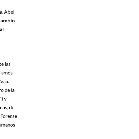
a, Abel
rcambio
al
e las
nismos
Asia.
o de la
F) y
cas, de
 Forense
 humanos