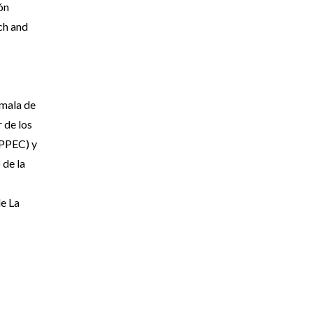
ón
ch and
emala de
 de los
IPPEC) y
 de la
de La