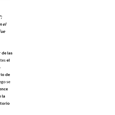
”;
n el
Fue
 de las
ntes
el
o
rio de
ego se
ence
 la
atorio