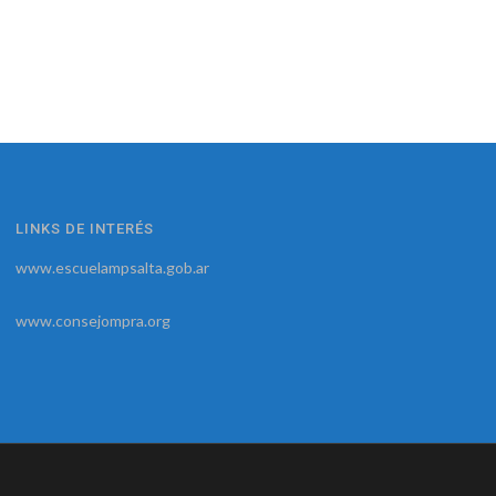
LINKS DE INTERÉS
www.escuelampsalta.gob.ar
www.consejompra.org