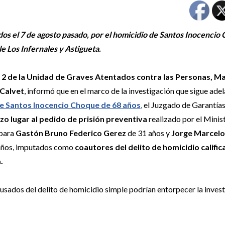
os el 7 de agosto pasado, por el homicidio de Santos Inocencio
le Los Infernales y Astigueta.
l 2 de la Unidad de Graves Atentados contra las Personas, Ma
 Calvet
, informó que en el marco de la investigación que sigue ade
e Santos Inocencio Choque de 68 años
,
el Juzgado de Garantía
izo lugar al pedido de prisión preventiva
realizado por el Minis
 para
Gastón Bruno Federico Gerez
de 31 años y
Jorge Marcelo
años, imputados como
coautores del delito de homicidio califi
.
s acusados del delito de homicidio simple podrían entorpecer la inves