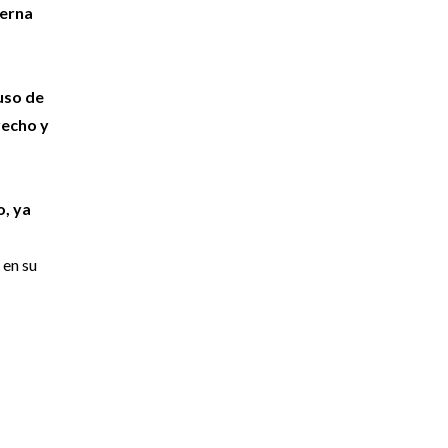
ierna
 uso de
recho y
o, ya
 en su