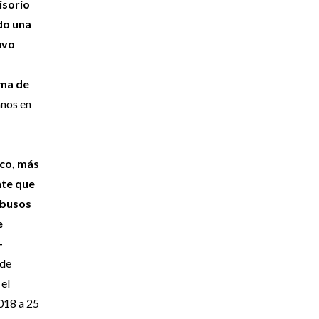
isorio
do una
uvo
ema de
anos en
ico, más
nte que
abusos
e
-
 de
 el
2018 a 25