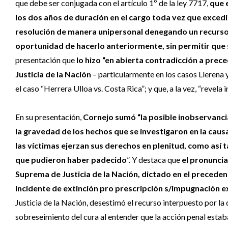
que debe ser conjugada con el artículo 1º de la ley 7717,
que 
los dos años de duración en el cargo toda vez que exced
resolución de manera unipersonal denegando un recurso 
oportunidad de hacerlo anteriormente, sin permitir que se 
presentación que
lo hizo “en abierta contradicción a pre
Justicia de la Nación
– particularmente en los casos Lleren
el caso “Herrera Ulloa vs. Costa Rica”; y que, a la vez, “revela i
En su presentación,
Cornejo sumó “la posible inobservancia
la gravedad de los hechos que se investigaron en la caus
las víctimas ejerzan sus derechos en plenitud, como así 
que pudieron haber padecido
”. Y destaca que
el pronuncia
Suprema de Justicia de la Nación, dictado en el preceden
incidente de extinción pro prescripción s/impugnación ext
Justicia de la Nación, desestimó el recurso interpuesto por la d
sobreseimiento del cura al entender que la acción penal esta