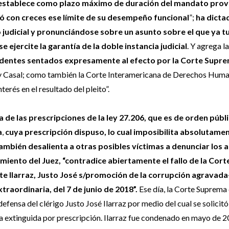
establece como plazo máximo de duración del mandato prov
ió con creces ese límite de su desempeño funcional
”;
ha dicta
judicial y pronunciándose sobre un asunto sobre el que ya t
ejercite la garantía de la doble instancia judicial
. Y agrega la
cedentes sentados expresamente al efecto por la Corte Supr
a y Casal; como también la Corte Interamericana de Derechos Hum
nterés en el resultado del pleito”.
 de las prescripciones de la ley 27.206, que es de orden públ
a
,
cuya prescripción dispuso, lo cual imposibilita absolutame
también desalienta a otras posibles víctimas a denunciar los 
miento del Juez, “contradice abiertamente el fallo de la Cort
te Ilarraz, Justo José s/promoción de la corrupción agravada
raordinaria, del 7 de junio de 2018”.
Ese día, la Corte Suprema
efensa del clérigo Justo José Ilarraz por medio del cual se solicitó
ba extinguida por prescripción. Ilarraz fue condenado en mayo de 