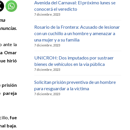
Avenida del Carnaval: El próximo lunes se
conocerá el veredicto
7 diciembre, 2023
rma
Rosario de la Frontera: Acusado de lesionar
enuncias.
con un cuchillo a un hombre y amenazar a
una mujer y a su familia
o ante la
7 diciembre, 2023
 a Omar
UNICROH: Dos imputados por sustraer
ue hirió
bienes de vehículos en la vía pública
7 diciembre, 2023
Solicitan prisión preventiva de un hombre
 prisión
para resguardar a la víctima
e pareja
7 diciembre, 2023
ilio,
fue
nal baja
.