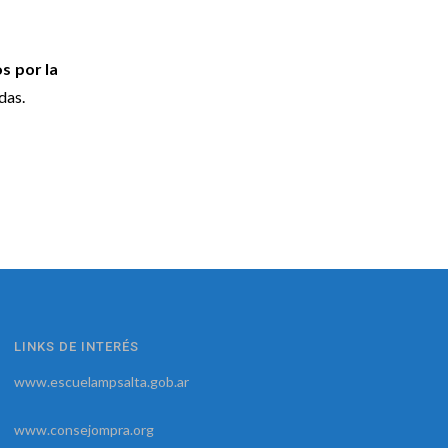
s por la
das.
LINKS DE INTERÉS
www.escuelampsalta.gob.ar
www.consejompra.org