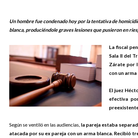
Un hombre fue condenado hoy por la tentativa de homicidio 
blanca, produciéndole graves lesiones que pusieron en ries
La fiscal pe
Sala II del T
Zárate por l
con un arma 
El juez Héct
efectiva po
preexistente
Según se ventiló en las audiencias,
la pareja estaba separad
atacada por su ex pareja con un arma blanca. Recibió tre