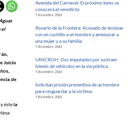
Avenida del Carnaval: El próximo lunes se
conocerá el veredicto
7 diciembre, 2023
 Aguas
Rosario de la Frontera: Acusado de lesionar
 el
con un cuchillo a un hombre y amenazar a
una mujer y a su familia
7 diciembre, 2023
rán,
UNICROH: Dos imputados por sustraer
e Juicio
bienes de vehículos en la vía pública
años,
7 diciembre, 2023
encia de
Solicitan prisión preventiva de un hombre
para resguardar a la víctima
7 diciembre, 2023
 y éste
la
ctima