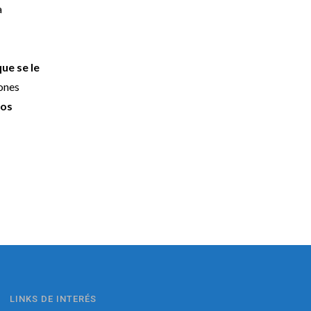
a
ue se le
ones
tos
LINKS DE INTERÉS