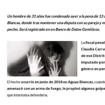
Un hombre de 31 años fue condenado ayer a la pena de 13 a
Blancas, donde tras mantener una disputa con su pareja y ma
pecho. Será registrado en en Banco de Datos Genéticos.
La
fiscal pena
Claudia Carr
de ese Distri
imputado por e
género en perj
El hecho
ocurrió en junio de 2018 en Aguas Blancas
, cuand
amenazó con un arma de fuego, le propinó algunos golpes
que intentaba defenderla.