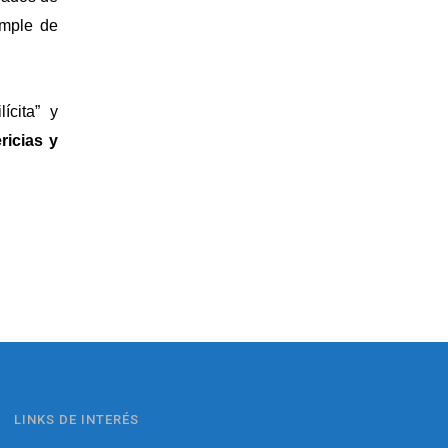
imple de
ícita” y
icias y
LINKS DE INTERÉS