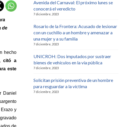
Avenida del Carnaval: El próximo lunes se
conocerá el veredicto
7 diciembre, 2023
ara
Rosario de la Frontera: Acusado de lesionar
a de
con un cuchillo a un hombre y amenazar a
una mujer y a su familia
7 diciembre, 2023
un hecho
UNICROH: Dos imputados por sustraer
s,
citó a
bienes de vehículos en la vía pública
7 diciembre, 2023
ara este
Solicitan prisión preventiva de un hombre
para resguardar a la víctima
7 diciembre, 2023
r Daniel
sargento
 Erazo y
Agravado
gados de