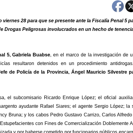
 viernes 28 para que se presente ante la Fiscalía Penal 5 p
 de Drogas Peligrosas involucrados en un hecho de tenenci
nal 5, Gabriela Buabse
, en el marco de la investigación de 
icías resultaron detenidos en un procedimiento antidroga
Jefe de Policía de la Provincia, Ángel Mauricio Silvestre p
a, el subcomisario Ricardo Enrique López; el oficial auxilia
 sargento ayudante Rafael Siares; el agente Sergio López; la 
cy Bruna; y los cabos Pedro Gustavo Carrizo, Carlos Alfredo
e Estupefacientes con Fines de Comercialización Doblemente 
nizada y por haberse cometido por funcionarios públicos encar