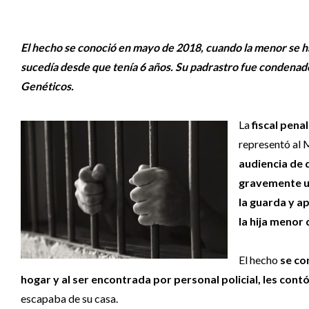
El hecho se conoció en mayo de 2018, cuando la menor se habí
sucedía desde que tenía 6 años. Su padrastro fue condenado
Genéticos.
La
fiscal pena
representó al M
audiencia de 
gravemente ul
la guarda y a
la hija menor
El hecho
se co
hogar y al ser encontrada por personal policial, les con
escapaba de su casa.