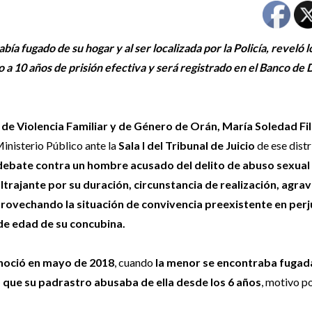
a fugado de su hogar y al ser localizada por la Policía, reveló l
 a 10 años de prisión efectiva y será registrado en el Banco de 
l de Violencia Familiar y de Género de Orán, María Soledad Fil
inisterio Público ante la
Sala I del Tribunal de Juicio
de ese distr
debate contra un hombre acusado del delito de abuso sexual
trajante por su duración, circunstancia de realización, agra
provechando la situación de convivencia preexistente en perj
 de edad de su concubina.
noció en mayo de 2018
, cuando
la menor se encontraba fugad
tó que su padrastro abusaba de ella desde los 6 años
, motivo po