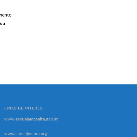
amento
 su
LINKS DE INTERÉS
www.escuelampsalta.gob.ar
www.consejompra.org