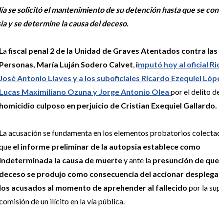
lía se solicitó el mantenimiento de su detención hasta que se co
ia y se determine la causa del deceso.
La
fiscal penal 2 de la Unidad de Graves Atentados contra las
Personas, María Luján Sodero Calvet
,
i
mputó hoy al oficial R
José Antonio Llaves y a los suboficiales Ricardo Ezequiel Lóp
Lucas Maximiliano Ozuna y Jorge Antonio Olea
por el delito d
homicidio culposo en perjuicio de Cristian Exequiel Gallardo.
La acusación se fundamenta en los elementos probatorios colecta
que
el informe preliminar de la autopsia establece como
indeterminada la causa de muerte
y ante la
presunción de que
deceso se produjo como consecuencia del accionar despleg
los acusados al momento de aprehender al fallecido
por la su
comisión de un ilícito en la vía pública.