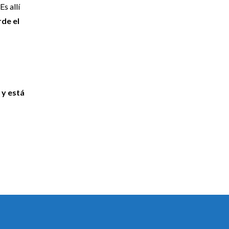
 Es allí
rde el
 y está