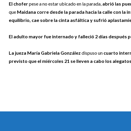
El chofer
pese a no estar ubicado en la parada,
abrió las pue
que
Maidana corre desde la parada hacia la calle con la i
equilibrio, cae sobre la cinta asfáltica y sufrió aplastami
El adulto mayor fue internado y falleció 2 días despué
La jueza María Gabriela González
dispuso un
cuarto inter
previsto que el miércoles 21 se lleven a cabo los alegatos