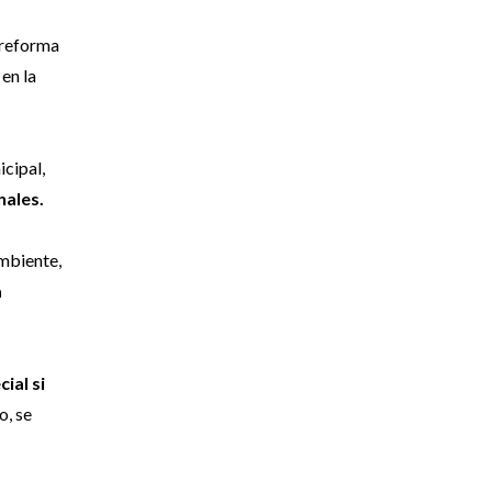
 reforma
en la
cipal,
nales.
ambiente,
a
ial si
o, se