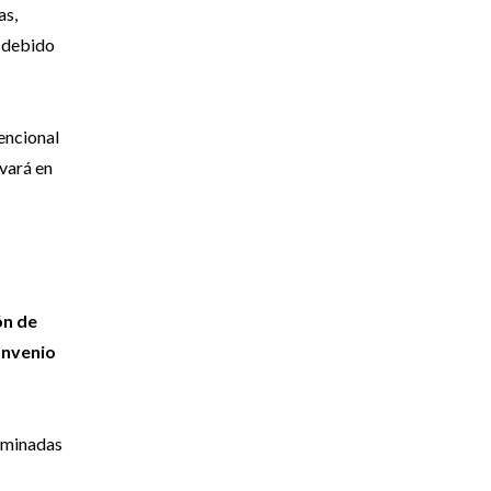
as,
s debido
encional
ivará en
ón de
onvenio
erminadas