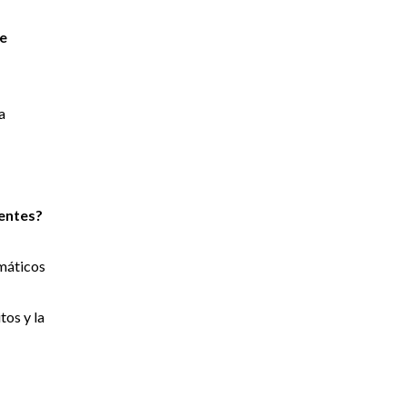
de
a
ientes?
emáticos
tos y la