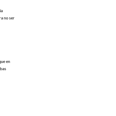
ía
ra no ser
que en
mbas