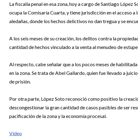
La fiscalía penal en esa zona, hoy a cargo de Santiago López So
ocupa la Comisaría Cuarta, y tiene jurisdicción en el acceso a la
aledañas, donde los hechos delictivos no dan tregua y se enc
A los seis meses de su creación, los delitos contra la propied
cantidad de hechos vinculado a la venta al menudeo de estupef
Al respecto, cabe señalar que a los pocos meses de habilitada 
en la zona. Se trata de Abel Gallardo, quien fue llevado a juic
de prisión.
Por otra parte, López Soto reconoció como positivo la creació
descongestionar la gran cantidad de casos pasibles de ser resue
pacificación de la zona y la economía procesal.
Vídeo