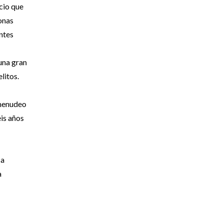
icio que
zonas
ntes
 una gran
litos.
 menudeo
eis años
 a
a