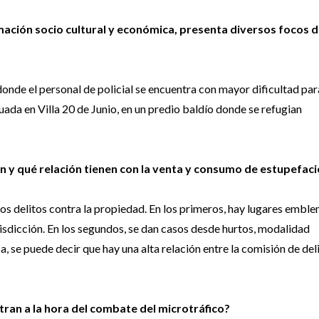
ormación socio cultural y económica, presenta diversos focos 
donde el personal de policial se encuentra con mayor dificultad par
tuada en Villa 20 de Junio, en un predio baldío donde se refugian
ión y qué relación tienen con la venta y consumo de estupefac
los delitos contra la propiedad. En los primeros, hay lugares embl
risdicción. En los segundos, se dan casos desde hurtos, modalidad
 se puede decir que hay una alta relación entre la comisión de deli
ntran a la hora del combate del microtráfico?