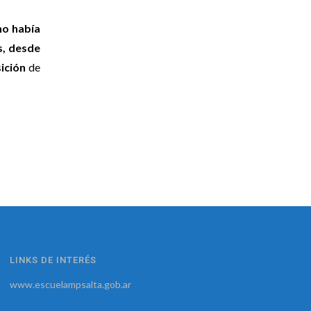
no había
s, desde
sición
de
LINKS DE INTERÉS
www.escuelampsalta.gob.ar