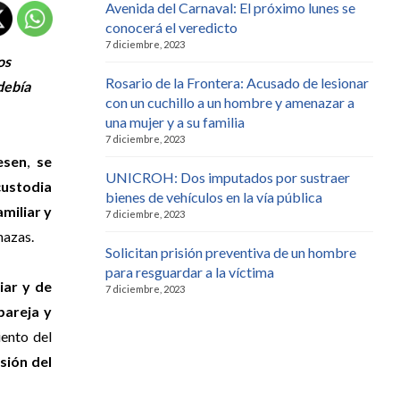
Avenida del Carnaval: El próximo lunes se
conocerá el veredicto
7 diciembre, 2023
os
Rosario de la Frontera: Acusado de lesionar
debía
con un cuchillo a un hombre y amenazar a
una mujer y a su familia
7 diciembre, 2023
esen
,
se
UNICROH: Dos imputados por sustraer
custodia
bienes de vehículos en la vía pública
amiliar y
7 diciembre, 2023
nazas.
Solicitan prisión preventiva de un hombre
para resguardar a la víctima
iar y de
7 diciembre, 2023
pareja y
iento del
sión del