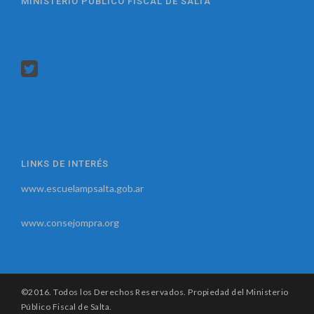
MINISTERIO PUBLICO FISCAL DE SALTA
LINKS DE INTERÉS
www.escuelampsalta.gob.ar
www.consejompra.org
©2016. Todos los Derechos Reservados. Propiedad del Ministerio
Público Fiscal de Salta.