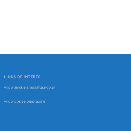
LINKS DE INTERÉS
www.escuelampsalta.gob.ar
www.consejompra.org