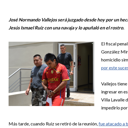
José Normando Vallejos será juzgado desde hoy por un hec
Jesús Ismael Ruíz con una navaja y lo apuñaló en el rostro.
El fiscal pen
González Miral
homicidio simp
por este suces
Vallejos tien
ingresar en es
Villa Lavalle
impedirlo por 
Más tarde, cuando Ruiz se retiró de la reunión,
fue atacado a t