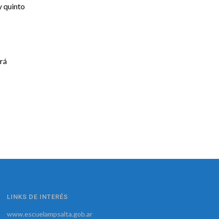
y quinto
ará
LINKS DE INTERÉS
www.escuelampsalta.gob.ar