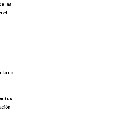
de las
n el
velaron
ientos
tación