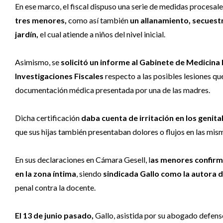
En ese marco, el fiscal dispuso una serie de medidas procesales
tres menores,
como así también
un allanamiento, secuestr
jardín,
el cual atiende a niños del nivel inicial.
Asimismo, se
solicitó un informe al Gabinete de Medicina
Investigaciones Fiscales
respecto a las posibles lesiones qu
documentación médica presentada por una de las madres.
Dicha certificación
daba cuenta de irritación en los genit
que sus hijas también presentaban dolores o flujos en las mis
En sus declaraciones en Cámara Gesell, l
as menores confirm
en la zona íntima
, siendo
sindicada Gallo como la autora 
penal contra la docente.
El 13 de junio pasado,
Gallo, asistida por su abogado defenso