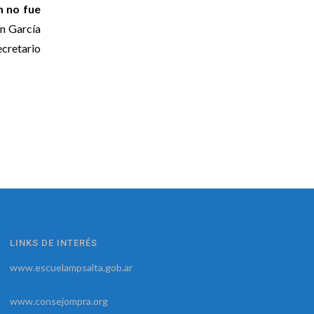
n no fue
ín García
ecretario
LINKS DE INTERÉS
www.escuelampsalta.gob.ar
www.consejompra.org