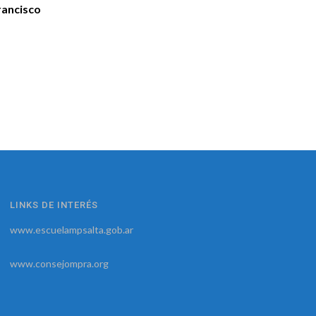
rancisco
LINKS DE INTERÉS
www.escuelampsalta.gob.ar
www.consejompra.org