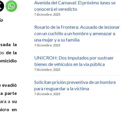
Avenida del Carnaval: El próximo lunes se
conocerá el veredicto
7 diciembre, 2023
io
Rosario de la Frontera: Acusado de lesionar
con un cuchillo a un hombre y amenazar a
una mujer y a su familia
asada la
7 diciembre, 2023
ños
de la
UNICROH: Dos imputados por sustraer
omicidio
bienes de vehículos en la vía pública
7 diciembre, 2023
Solicitan prisión preventiva de un hombre
e evadió
para resguardar a la víctima
la parte
7 diciembre, 2023
cara a
su
micro en