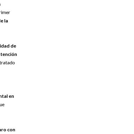
a
primer
e la
lidad de
btención
 tratado
ntal en
fue
paro con