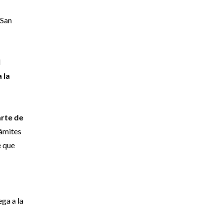
 San
l
 la
arte de
rámites
e que
ega a la