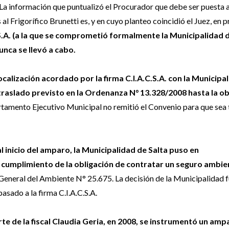
La información que puntualizó el Procurador que debe ser puesta 
al Frigorífico Brunetti es, y en cuyo planteo coincidió el Juez, en 
C.S.A. (a la que se comprometió formalmente la Municipalidad d
unca se llevó a cabo.
alización acordado por la firma C.I.A.C.S.A. con la Municipa
e traslado previsto en la Ordenanza N° 13.328/2008 hasta la o
rtamento Ejecutivo Municipal no remitió el Convenio para que sea
l inicio del amparo, la Municipalidad de Salta puso en
l cumplimiento de la obligación de contratar un seguro ambie
y General del Ambiente N° 25.675. La decisión de la Municipalidad 
asado a la firma C.I.A.C.S.A.
arte de la fiscal Claudia Geria, en 2008, se instrumentó un am