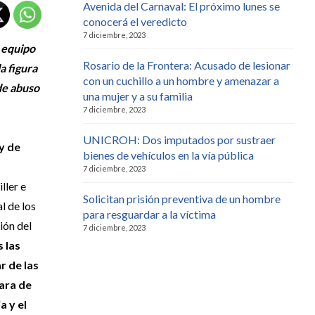
Avenida del Carnaval: El próximo lunes se
conocerá el veredicto
7 diciembre, 2023
u equipo
Rosario de la Frontera: Acusado de lesionar
a figura
con un cuchillo a un hombre y amenazar a
 de abuso
una mujer y a su familia
7 diciembre, 2023
UNICROH: Dos imputados por sustraer
y de
bienes de vehículos en la vía pública
7 diciembre, 2023
ller e
Solicitan prisión preventiva de un hombre
l de los
para resguardar a la víctima
ión del
7 diciembre, 2023
 las
r de las
ara de
a y el