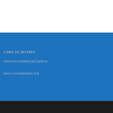
LINKS DE INTERÉS
www.escuelampsalta.gob.ar
www.consejompra.org