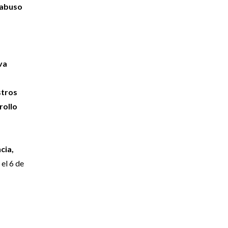
 abuso
va
stros
rollo
cia,
el 6 de