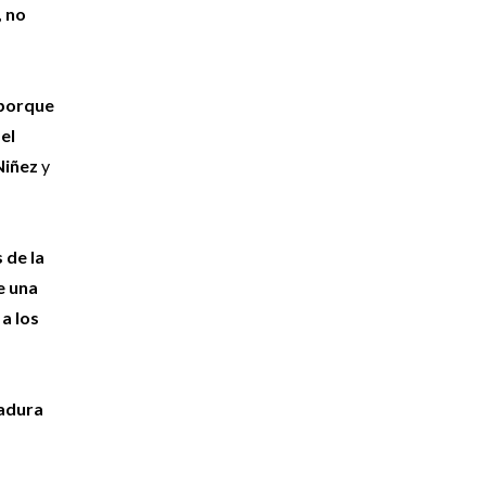
, no
 porque
el
Niñez
y
 de la
e una
a los
gadura