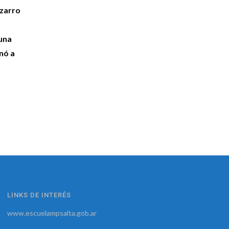
izarro
una
nó a
LINKS DE INTERÉS
www.escuelampsalta.gob.ar