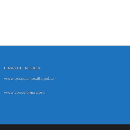
LINKS DE INTERÉS
www.escuelampsalta.gob.ar
www.consejompra.org