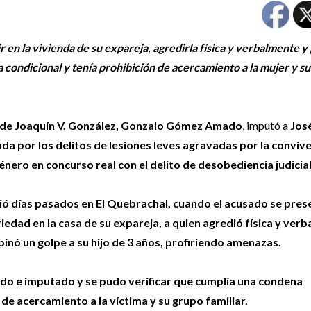
en la vivienda de su expareja, agredirla física y verbalmente y
condicional y tenía prohibición de acercamiento a la mujer y s
l de Joaquín V. González, Gonzalo Gómez Amado
, imputó a
Jos
da por los delitos de lesiones leves agravadas por la convive
énero en concurso real con el delito de desobediencia judicial
ió días pasados en El Quebrachal, cuando el acusado se pres
iedad en la casa de su expareja, a quien agredió física y ver
pinó un golpe a su hijo de 3 años, profiriendo amenazas.
ido e imputado y se pudo verificar que cumplía una condena
 de acercamiento a la víctima y su grupo familiar.