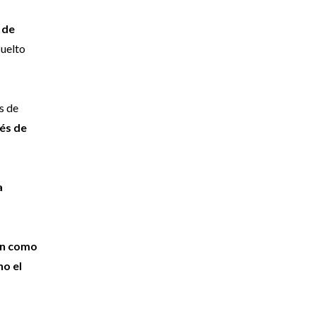
 de
suelto
s de
vés de
a
an como
o el