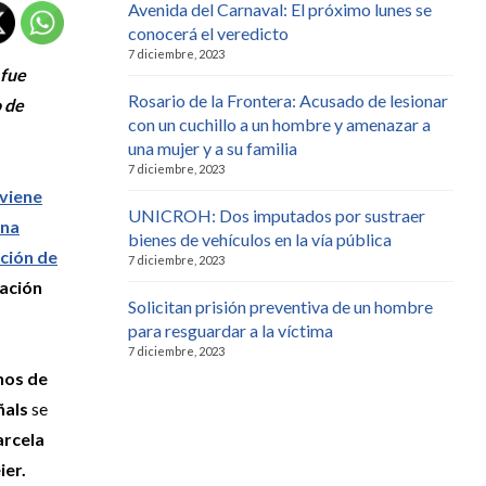
Avenida del Carnaval: El próximo lunes se
conocerá el veredicto
7 diciembre, 2023
 fue
Rosario de la Frontera: Acusado de lesionar
o de
con un cuchillo a un hombre y amenazar a
una mujer y a su familia
7 diciembre, 2023
rviene
UNICROH: Dos imputados por sustraer
una
bienes de vehículos en la vía pública
ación de
7 diciembre, 2023
sación
Solicitan prisión preventiva de un hombre
para resguardar a la víctima
7 diciembre, 2023
hos de
ñals
se
rcela
ier.