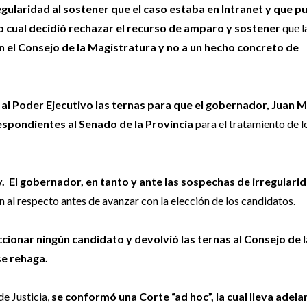
gularidad al sostener que el caso estaba en Intranet y que p
o cual decidió rechazar el recurso de amparo y sostener
que l
on el Consejo de la Magistratura y no a un hecho concreto de
 al Poder Ejecutivo las ternas para que el gobernador, Juan 
respondientes al Senado de la Provincia
para el tratamiento de l
ky. El gobernador, en tanto y ante las sospechas de irregulari
n al respecto antes de avanzar con la elección de los candidatos.
cionar ningún candidato y devolvió las ternas al Consejo de l
se rehaga.
de Justicia,
se conformó una Corte “ad hoc”, la cual lleva adela