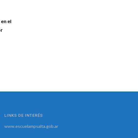
 en el
or
LINKS DE INTERÉS
www.escuelampsalta.gob.ar