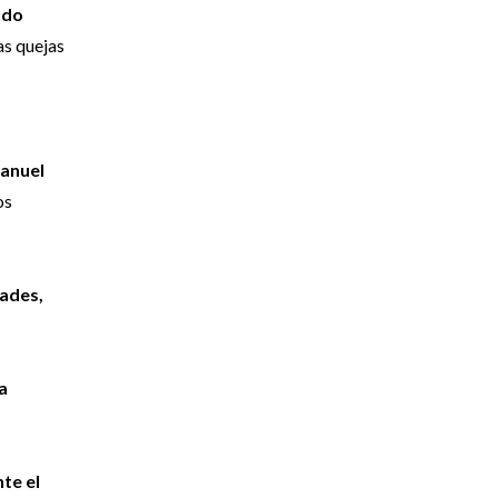
udo
as quejas
Manuel
os
dades,
a
nte el