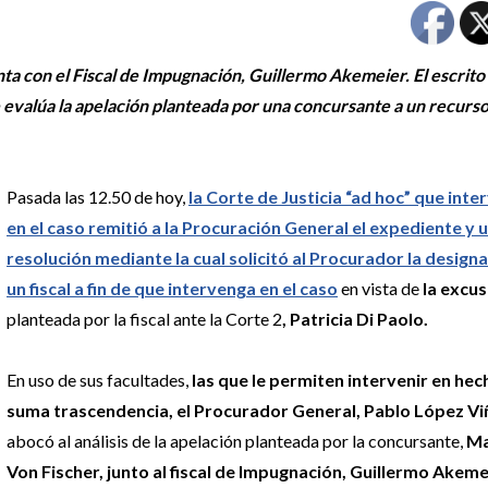
ta con el Fiscal de Impugnación, Guillermo Akemeier. El escrito
e evalúa la apelación planteada por una concursante a un recurs
Pasada las 12.50 de hoy,
la Corte de Justicia “ad hoc” que inte
en el caso remitió a la Procuración General el expediente y 
resolución mediante la cual solicitó al Procurador la design
un fiscal a fin de que intervenga en el caso
en vista de
la excu
planteada por la fiscal ante la Corte 2
, Patricia Di Paolo.
En uso de sus facultades,
las que le permiten intervenir en hec
suma trascendencia, el Procurador General, Pablo López Vi
abocó al análisis de la apelación planteada por la concursante,
Ma
Von Fischer,
junto al fiscal de Impugnación, Guillermo Akeme