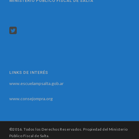
MINISTERIO PUBLICO FISCAL DE SALTA
LINKS DE INTERÉS
www.escuelampsalta.gob.ar
www.consejompra.org
©2016. Todos los Derechos Reservados. Propiedad del Ministerio
Público Fiscal de Salta.