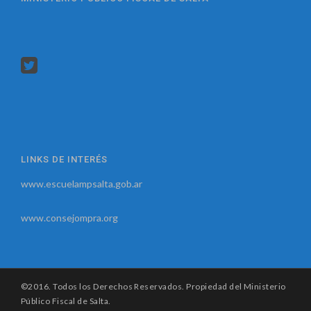
LINKS DE INTERÉS
www.escuelampsalta.gob.ar
www.consejompra.org
©2016. Todos los Derechos Reservados. Propiedad del Ministerio
Público Fiscal de Salta.