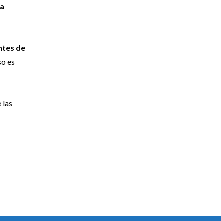
ía
ntes de
so es
e las