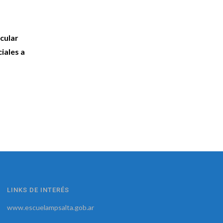
ecular
iales a
LINKS DE INTERÉS
www.escuelampsalta.gob.ar