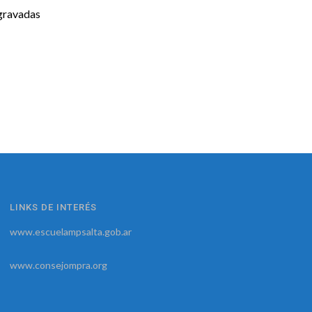
agravadas
LINKS DE INTERÉS
www.escuelampsalta.gob.ar
www.consejompra.org