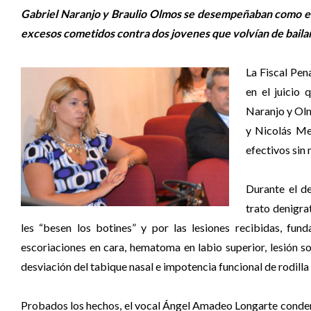
Gabriel Naranjo y Braulio Olmos se desempeñaban como efec
excesos cometidos contra dos jovenes que volvían de bailar
La Fiscal Pen
en el juicio 
Naranjo y Olm
y Nicolás Me
efectivos sin
Durante el de
trato denigra
les “besen los botines” y por las lesiones recibidas, fun
escoriaciones en cara, hematoma en labio superior, lesión so
desviación del tabique nasal e impotencia funcional de rodilla
Probados los hechos, el vocal Ángel Amadeo Longarte condenó