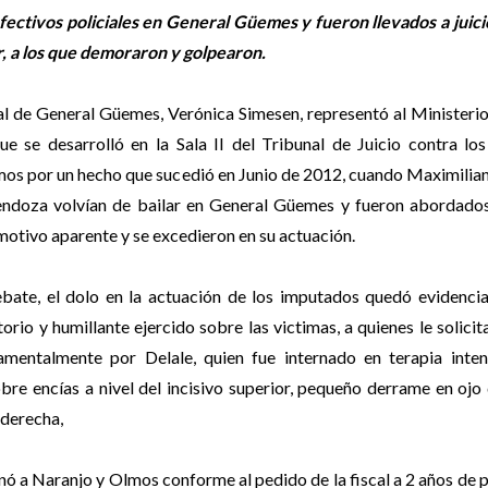
tivos policiales en General Güemes y fueron llevados a juicio
, a los que demoraron y golpearon.
al de General Güemes, Verónica Simesen, representó al Ministeri
que se desarrolló en la Sala II del Tribunal de Juicio contra los
os por un hecho que sucedió en Junio de 2012, cuando Maximilia
ndoza volvían de bailar en General Güemes y fueron abordados
 motivo aparente y se excedieron en su actuación.
bate, el dolo en la actuación de los imputados quedó evidenci
torio y humillante ejercido sobre las victimas, a quienes le solici
damentalmente por Delale, quien fue internado en terapia inten
bre encías a nivel del incisivo superior, pequeño derrame en ojo
 derecha,
 a Naranjo y Olmos conforme al pedido de la fiscal a 2 años de p