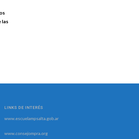
ios
 las
LINKS DE INTERÉS
www.escuelampsalta.gob.ar
www.consejompra.org