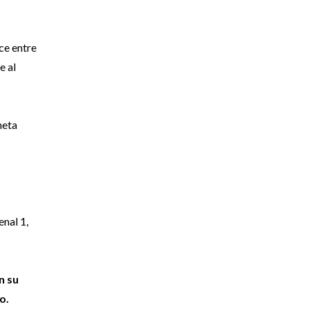
oce entre
e al
neta
enal 1,
n su
o.