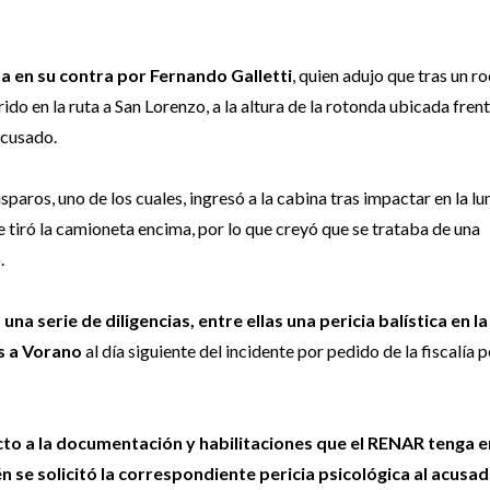
a en su contra por Fernando Galletti
, quien adujo que tras un r
o en la ruta a San Lorenzo, a la altura de la rotonda ubicada frent
acusado.
sparos, uno de los cuales, ingresó a la cabina tras impactar en la lu
 le tiró la camioneta encima, por lo que creyó que se trataba de una
.
s una serie de diligencias, entre ellas una pericia balística en la
s a Vorano
al día siguiente del incidente por pedido de la fiscalía p
cto a la documentación y habilitaciones que el RENAR tenga e
se solicitó la correspondiente pericia psicológica al acusad